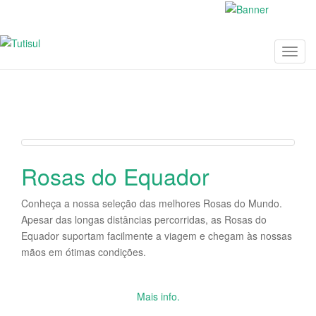
T
o
g
g
l
e
n
Rosas do Equador
a
v
i
Conheça a nossa seleção das melhores Rosas do Mundo.
g
Apesar das longas distâncias percorridas, as Rosas do
a
Equador suportam facilmente a viagem e chegam às nossas
t
mãos em ótimas condições.
i
o
Mais info.
n