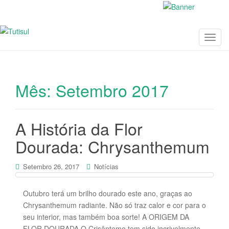
T
o
g
g
Mês:
Setembro 2017
l
e
n
a
A História da Flor
v
Dourada: Chrysanthemum
i
g
Setembro 26, 2017
Notícias
a
t
i
Outubro terá um brilho dourado este ano, graças ao
o
Chrysanthemum radiante. Não só traz calor e cor para o
n
seu interior, mas também boa sorte! A ORIGEM DA
FLOR DOURADA O Crisântemo tem sido incrivelmente